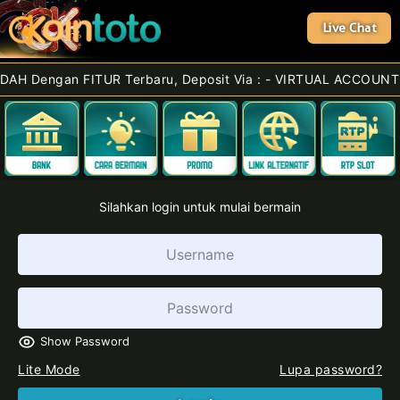
Live Chat
gan FITUR Terbaru, Deposit Via : - VIRTUAL ACCOUNT - E-WALL
Silahkan login untuk mulai bermain
Show Password
Lite Mode
Lupa password?