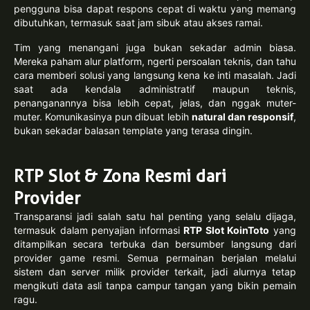
pengguna bisa dapat respons cepat di waktu yang memang
dibutuhkan, termasuk saat jam sibuk atau akses ramai.
Tim yang menangani juga bukan sekadar admin biasa.
Mereka paham alur platform, ngerti persoalan teknis, dan tahu
cara memberi solusi yang langsung kena ke inti masalah. Jadi
saat ada kendala administratif maupun teknis,
penanganannya bisa lebih cepat, jelas, dan nggak muter-
muter. Komunikasinya pun dibuat lebih
natural dan responsif
,
bukan sekadar balasan template yang terasa dingin.
RTP Slot & Zona Resmi dari
Provider
Transparansi jadi salah satu hal penting yang selalu dijaga,
termasuk dalam penyajian informasi
RTP Slot KoinToto
yang
ditampilkan secara terbuka dan bersumber langsung dari
provider game resmi. Semua permainan berjalan melalui
sistem dan server milik provider terkait, jadi alurnya tetap
mengikuti data asli tanpa campur tangan yang bikin pemain
ragu.