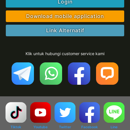
Login
Download mobile application
Link Alternatif
Klik untuk hubungi customer service kami
Tiktok
Youtube
Twitter
Facebook
Line