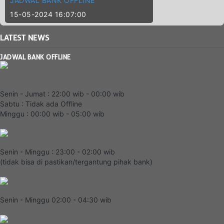
JADWAL BANK OFFLINE
15-05-2024 16:07:00
LATEST
NEWS
JADWAL BANK OFFLINE
Senin - Jumat : 22:00 wib - 00:00 wib
Sabtu : Tidak ada Offline
Minggu : 00:00 wib - 05:00 wib
Senin - Minggu : 23:00 - 02:00 wib
(tidak bisa di pastikan/tergantung pihak bank)
Senin - Minggu 02:00 - 04:30 wib