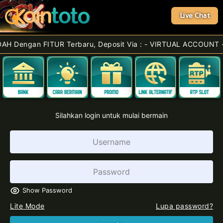
Live Chat
n FITUR Terbaru, Deposit Via : - VIRTUAL ACCOUNT - E-WALLE
Silahkan login untuk mulai bermain
Show Password
Lite Mode
Lupa password?