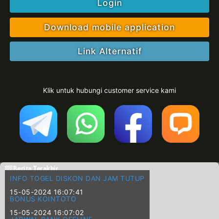
Login
Download mobile application
Link Alternatif
Klik untuk hubungi customer service kami
Berita Terakhir
INFO TOGEL DISKON DAN JAM TUTUP
15-05-2024 16:07:41
BONUS KOINTOTO
15-05-2024 16:07:02