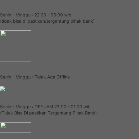
Senin - Minggu : 22:00 - 06:00 wib
(tidak bisa di pastikan/tergantung pihak bank)
Senin - Minggu : Tidak Ada Offline
Senin - Minggu : OFF JAM 23.00 - 01.00 wib
(Tidak Bisa Di pastikan Tergantung Pihak Bank)